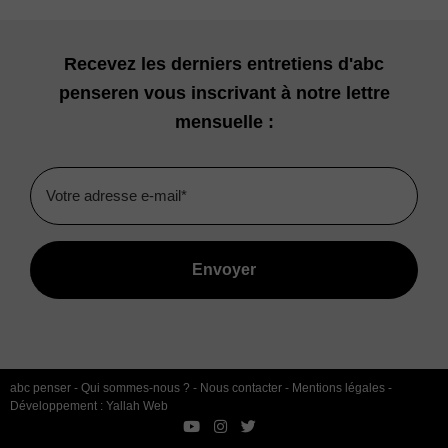
Opportunities in Australia
Recevez les derniers entretiens d'abc
Discovering fresh betting
penser
en vous inscrivant à notre lettre
opportunities in Australia opens up
mensuelle :
a world of excitement and potential
for both seasoned punters and
newcomers to the world of sports
betting. With a vibrant sports
culture and a growing interest in
wagering on various events,
Australia offers a dynamic landscape
for those looking to test their luck
abc penser -
Qui sommes-nous ?
-
Nous contacter
-
Mentions légales
-
and knowledge. In this article, we
Développement : Yallah Web
delve into the diverse betting