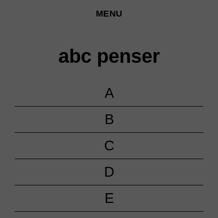
MENU
Passer
Passer
à
au
abc penser
la
contenu
navigation
principal
L'abécédaire de la pensée contemporaine
principale
A
B
C
D
E