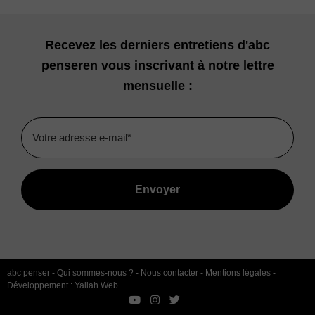
Opportunities in Australia
Recevez les derniers entretiens d'abc
Discovering fresh betting
penser
en vous inscrivant à notre lettre
opportunities in Australia opens up
mensuelle :
a world of excitement and potential
for both seasoned punters and
newcomers to the world of sports
betting. With a vibrant sports
culture and a growing interest in
wagering on various events,
Australia offers a dynamic landscape
for those looking to test their luck
abc penser -
Qui sommes-nous ?
-
Nous contacter
-
Mentions légales
-
and knowledge. In this article, we
Développement : Yallah Web
delve into the diverse betting