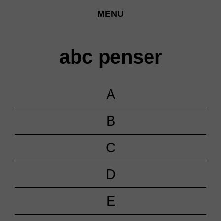
MENU
Passer
Passer
à
au
abc penser
la
contenu
navigation
principal
L'abécédaire de la pensée contemporaine
principale
A
B
C
D
E